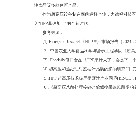
性饮品等多款创新产品。
作为
超高压设备制造商
的标杆企业，力德福科技不
入“HPP非热加工”的全新时代。
参考来源：
[1].Emergen Research《HPP果汁市场报告（2024-
[2]. 中国农业大学食品科学与营养工程学院《超
[3]. Foodaily每日食品《HPP果汁火了，会是
[4].超高压和热处理对荔枝汁品质的影响研究[J]. 安徽
[5].HPP 超高压技术破局桑葚汁产业困境[EB/OL]. (202
[6].《超高压杀菌处理冷破碎猕猴桃果浆贮藏期