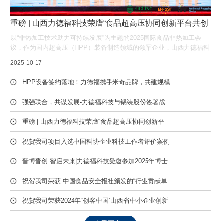
重磅 | 山西力德福科技荣膺“食品超高压协同创新平台共创
单位”，携手产业链共筑非热加工新生态
以“非热加工技术助力可持续发展”为主题的2025国际食品非热加工会
议，作为国内超高压（HPP）装备制造领域的领军企业，山西力德福科
技有限公司凭借深厚的技术积淀与产业贡献，荣膺平台“共创单位” 称
2025-10-17
号，彰显了公司在推动超高压技术产业化中的核心作用。
HPP设备签约落地！力德福携手米奇品牌，共建规模
化冷榨饮品产线
强强联合，共谋发展-力德福科技与锡装股份签署战
略合作框架协议
重磅 | 山西力德福科技荣膺“食品超高压协同创新平
台共创单位”，携手产业链共筑非热加工新生态
祝贺我司项目入选中国科协企业科技工作者评价案例
库
晋博晋创 智启未来|力德福科技受邀参加2025年博士
后创新创业成果展
祝贺我司荣获 中国食品安全报社颁发的“行业贡献单
位” 荣誉称号
祝贺我司荣获2024年“创客中国”山西省中小企业创新
创业大赛优胜奖