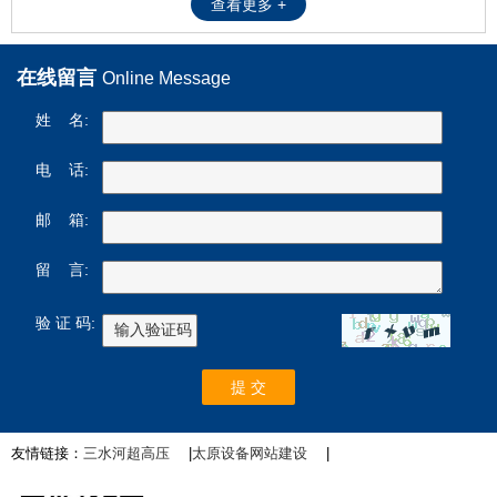
查看更多 +
在线留言
Online Message
姓 名:
电 话:
邮 箱:
留 言:
验 证 码:
友情链接：
三水河超高压
|
太原设备网站建设
|