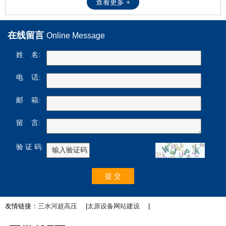
查看更多 +
在线留言
Online Message
姓 名:
电 话:
邮 箱:
留 言:
验 证 码:
友情链接：
三水河超高压
|
太原设备网站建设
|