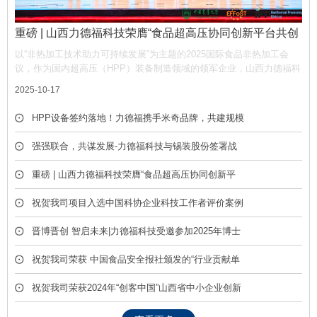
重磅 | 山西力德福科技荣膺“食品超高压协同创新平台共创
单位”，携手产业链共筑非热加工新生态
以“非热加工技术助力可持续发展”为主题的2025国际食品非热加工会
议，作为国内超高压（HPP）装备制造领域的领军企业，山西力德福科
技有限公司凭借深厚的技术积淀与产业贡献，荣膺平台“共创单位” 称
2025-10-17
号，彰显了公司在推动超高压技术产业化中的核心作用。
HPP设备签约落地！力德福携手米奇品牌，共建规模
化冷榨饮品产线
强强联合，共谋发展-力德福科技与锡装股份签署战
略合作框架协议
重磅 | 山西力德福科技荣膺“食品超高压协同创新平
台共创单位”，携手产业链共筑非热加工新生态
祝贺我司项目入选中国科协企业科技工作者评价案例
库
晋博晋创 智启未来|力德福科技受邀参加2025年博士
后创新创业成果展
祝贺我司荣获 中国食品安全报社颁发的“行业贡献单
位” 荣誉称号
祝贺我司荣获2024年“创客中国”山西省中小企业创新
创业大赛优胜奖