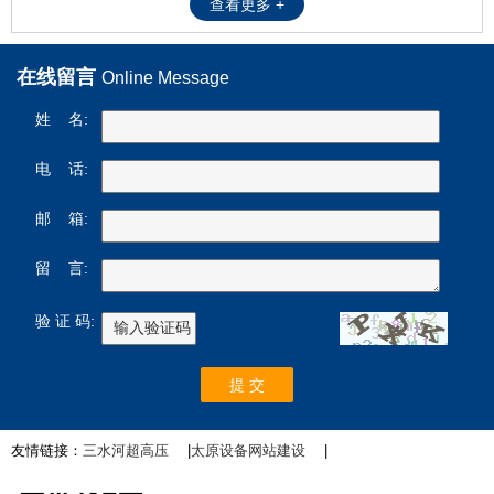
查看更多 +
在线留言
Online Message
姓 名:
电 话:
邮 箱:
留 言:
验 证 码:
友情链接：
三水河超高压
|
太原设备网站建设
|