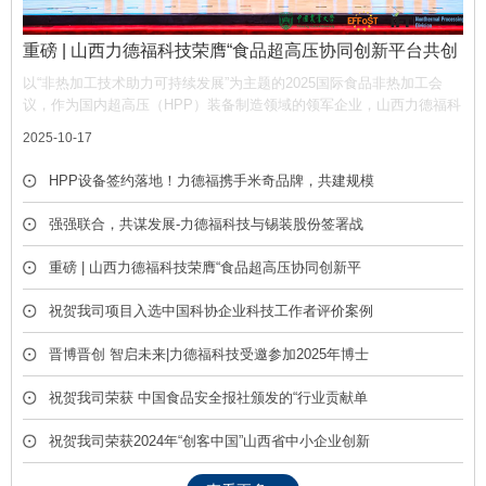
重磅 | 山西力德福科技荣膺“食品超高压协同创新平台共创
单位”，携手产业链共筑非热加工新生态
以“非热加工技术助力可持续发展”为主题的2025国际食品非热加工会
议，作为国内超高压（HPP）装备制造领域的领军企业，山西力德福科
技有限公司凭借深厚的技术积淀与产业贡献，荣膺平台“共创单位” 称
2025-10-17
号，彰显了公司在推动超高压技术产业化中的核心作用。
HPP设备签约落地！力德福携手米奇品牌，共建规模
化冷榨饮品产线
强强联合，共谋发展-力德福科技与锡装股份签署战
略合作框架协议
重磅 | 山西力德福科技荣膺“食品超高压协同创新平
台共创单位”，携手产业链共筑非热加工新生态
祝贺我司项目入选中国科协企业科技工作者评价案例
库
晋博晋创 智启未来|力德福科技受邀参加2025年博士
后创新创业成果展
祝贺我司荣获 中国食品安全报社颁发的“行业贡献单
位” 荣誉称号
祝贺我司荣获2024年“创客中国”山西省中小企业创新
创业大赛优胜奖