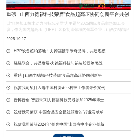
重磅 | 山西力德福科技荣膺“食品超高压协同创新平台共创
单位”，携手产业链共筑非热加工新生态
以“非热加工技术助力可持续发展”为主题的2025国际食品非热加工会
议，作为国内超高压（HPP）装备制造领域的领军企业，山西力德福科
技有限公司凭借深厚的技术积淀与产业贡献，荣膺平台“共创单位” 称
2025-10-17
号，彰显了公司在推动超高压技术产业化中的核心作用。
HPP设备签约落地！力德福携手米奇品牌，共建规模
化冷榨饮品产线
强强联合，共谋发展-力德福科技与锡装股份签署战
略合作框架协议
重磅 | 山西力德福科技荣膺“食品超高压协同创新平
台共创单位”，携手产业链共筑非热加工新生态
祝贺我司项目入选中国科协企业科技工作者评价案例
库
晋博晋创 智启未来|力德福科技受邀参加2025年博士
后创新创业成果展
祝贺我司荣获 中国食品安全报社颁发的“行业贡献单
位” 荣誉称号
祝贺我司荣获2024年“创客中国”山西省中小企业创新
创业大赛优胜奖