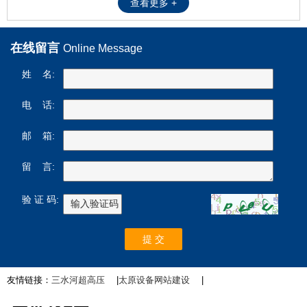
查看更多 +
在线留言
Online Message
姓 名:
电 话:
邮 箱:
留 言:
验 证 码:
友情链接：
三水河超高压
|
太原设备网站建设
|