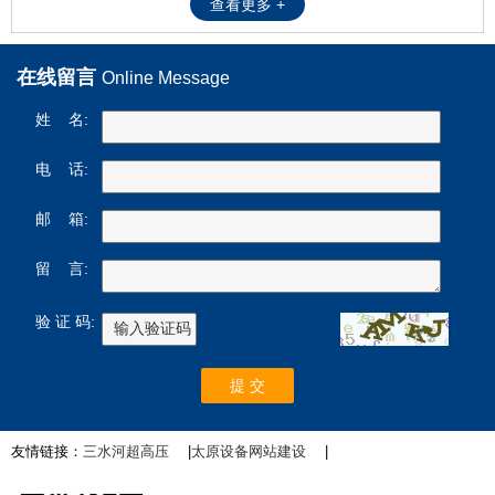
查看更多 +
在线留言
Online Message
姓 名:
电 话:
邮 箱:
留 言:
验 证 码:
友情链接：
三水河超高压
|
太原设备网站建设
|