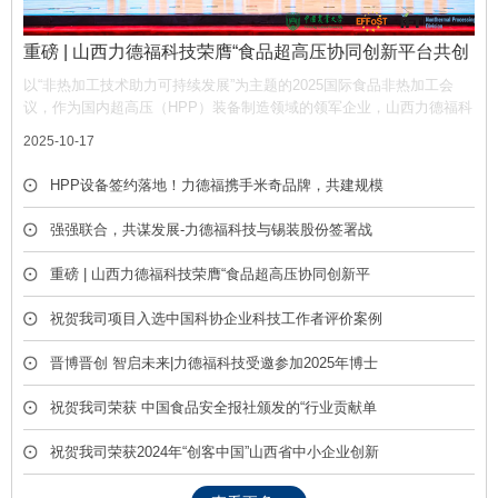
重磅 | 山西力德福科技荣膺“食品超高压协同创新平台共创
单位”，携手产业链共筑非热加工新生态
以“非热加工技术助力可持续发展”为主题的2025国际食品非热加工会
议，作为国内超高压（HPP）装备制造领域的领军企业，山西力德福科
技有限公司凭借深厚的技术积淀与产业贡献，荣膺平台“共创单位” 称
2025-10-17
号，彰显了公司在推动超高压技术产业化中的核心作用。
HPP设备签约落地！力德福携手米奇品牌，共建规模
化冷榨饮品产线
强强联合，共谋发展-力德福科技与锡装股份签署战
略合作框架协议
重磅 | 山西力德福科技荣膺“食品超高压协同创新平
台共创单位”，携手产业链共筑非热加工新生态
祝贺我司项目入选中国科协企业科技工作者评价案例
库
晋博晋创 智启未来|力德福科技受邀参加2025年博士
后创新创业成果展
祝贺我司荣获 中国食品安全报社颁发的“行业贡献单
位” 荣誉称号
祝贺我司荣获2024年“创客中国”山西省中小企业创新
创业大赛优胜奖