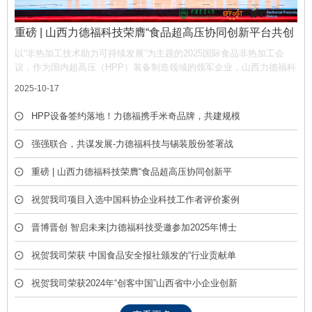
重磅 | 山西力德福科技荣膺“食品超高压协同创新平台共创
单位”，携手产业链共筑非热加工新生态
以“非热加工技术助力可持续发展”为主题的2025国际食品非热加工会
议，作为国内超高压（HPP）装备制造领域的领军企业，山西力德福科
技有限公司凭借深厚的技术积淀与产业贡献，荣膺平台“共创单位” 称
2025-10-17
号，彰显了公司在推动超高压技术产业化中的核心作用。
HPP设备签约落地！力德福携手米奇品牌，共建规模
化冷榨饮品产线
强强联合，共谋发展-力德福科技与锡装股份签署战
略合作框架协议
重磅 | 山西力德福科技荣膺“食品超高压协同创新平
台共创单位”，携手产业链共筑非热加工新生态
祝贺我司项目入选中国科协企业科技工作者评价案例
库
晋博晋创 智启未来|力德福科技受邀参加2025年博士
后创新创业成果展
祝贺我司荣获 中国食品安全报社颁发的“行业贡献单
位” 荣誉称号
祝贺我司荣获2024年“创客中国”山西省中小企业创新
创业大赛优胜奖