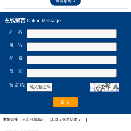
查看更多 +
在线留言
Online Message
姓 名:
电 话:
邮 箱:
留 言:
验 证 码:
友情链接：
三水河超高压
|
太原设备网站建设
|